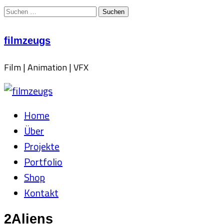
Suchen
nach:
Skip
filmzeugs
to
content
Film | Animation | VFX
Home
Über
Projekte
Portfolio
Shop
Kontakt
2Aliens